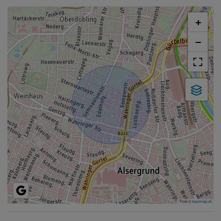
+
−
Tiles ©
basemap.at