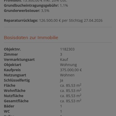
Provision:
13.500,00 € inkl. 20% USt.
Grundbucheintragungsgebühr:
1,1%
Grunderwerbsteuer:
3,5%
Reparaturrücklage:
126.500,00 € per Stichtag 27.04.2026
Basisdaten zur Immobilie
Objektnr.
1182303
Zimmer
3
Vermarktungsart
Kauf
Objektart
Wohnung
Kaufpreis
375.000,00 €
Nutzungsart
Wohnen
Schlüsselfertig
Ja
2
Fläche
ca. 85,53 m
2
Wohnfläche
ca. 85,53 m
2
Nutzfläche
ca. 85,53 m
2
Gesamtfläche
ca. 85,53 m
Bäder
1
WC
1